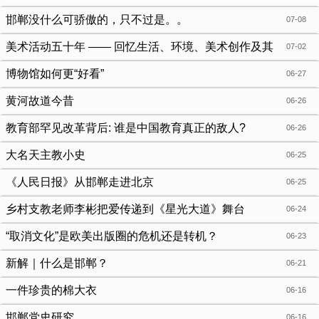
邯郸没什么可骄傲的，只不过是。。
07-08
美术活动五十年 —— 回忆生活、环境、美术创作及其
07-02
他 田辛甫
博物馆如何更“好看”
06-27
黄河故道今昔
06-26
教育部罕见改革背后: 谁是中国教育真正的敌人?
06-26
大名天主教小史
06-25
《人民日报》从邯郸走进北京
06-25
乡村支教老师李彬把爱传递到《星光大道》舞台
06-24
“取消文化”是欧美出版圈的危机还是转机？
06-23
新解｜什么是邯郸？
06-21
一件珍贵的棉大衣
06-16
邯郸党史研究
06-16