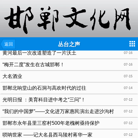
{include file="wap/menu.tpl"}
丛台之声
返回
黄河最后一次改道塑造了一片沃土
07-16
“梅开二度”发生在古城邯郸！
07-16
大名酒业
07-15
邯郸北响堂山的石洞与高欢时代的过往
07-14
光明日报 ：美育科目进中考之“三问”！
07-12
“我们的中国梦”——文化进万家惠民演出走进沙沟村
07-12
邯郸市永年县里三窑村500年老槐树亟待保护
07-12
唢呐世家 ——记大名县西马陵村蒋华一家
07-12