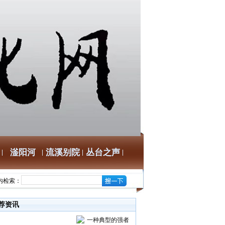
滏阳河
流溪别院
丛台之声
内检索：
荐资讯