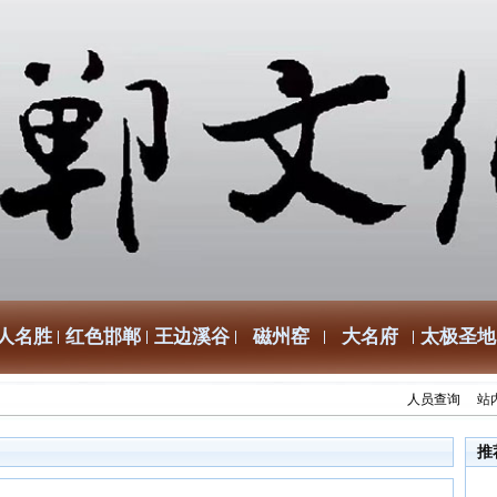
人名胜
红色邯郸
王边溪谷
磁州窑
大名府
太极圣地
人员查询
站
推