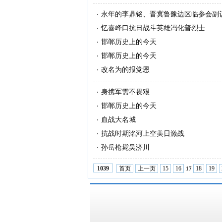
永年的李鼎铭、晋冀鲁豫边区临参会副
忆喜峰口抗日战斗英雄冯化普烈士
邯郸历史上的今天
邯郸历史上的今天
改名为的报党恩
身携军需不畏艰
邯郸历史上的今天
血战大名城
抗战时期洺河上空美日激战
孙岳枪毙吴济川
首页
上一页
15
16
18
19
1039
17