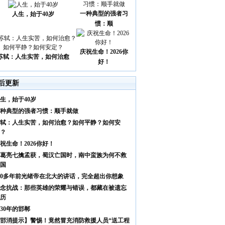
一种典型的强者习
人生，始于40岁
惯：顺
庆祝生命！2026你
苏轼：人生实苦，如何治愈
好！
后更新
生，始于40岁
种典型的强者习惯：顺手就做
轼：人生实苦，如何治愈？如何平静？如何安
？
祝生命！2026你好！
葛亮七擒孟获，蜀汉亡国时，南中蛮族为何不救
国
00多年前光绪帝在北大的讲话，完全超出你想象
念抗战：那些英雄的荣耀与错误，都藏在被遗忘
历
930年的邯郸
邯消提示】警惕！竟然冒充消防救援人员“送工程