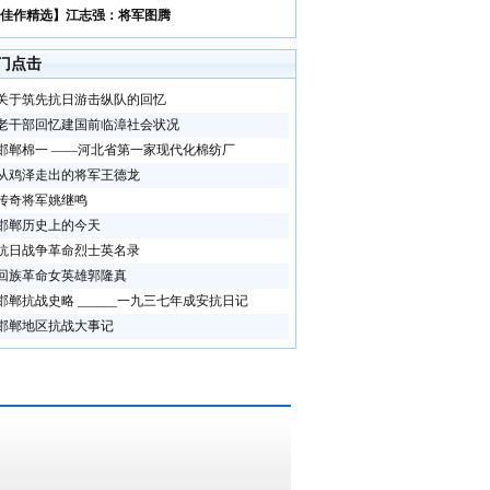
佳作精选】江志强：将军图腾
门点击
关于筑先抗日游击纵队的回忆
老干部回忆建国前临漳社会状况
邯郸棉一 ——河北省第一家现代化棉纺厂
从鸡泽走出的将军王德龙
传奇将军姚继鸣
邯郸历史上的今天
抗日战争革命烈士英名录
回族革命女英雄郭隆真
邯郸抗战史略 ______一九三七年成安抗日记
邯郸地区抗战大事记