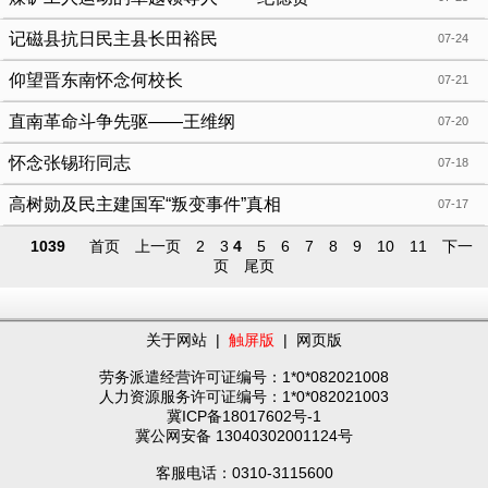
记磁县抗日民主县长田裕民
07-24
仰望晋东南怀念何校长
07-21
直南革命斗争先驱——王维纲
07-20
怀念张锡珩同志
07-18
高树勋及民主建国军“叛变事件”真相
07-17
1039
首页
上一页
2
3
4
5
6
7
8
9
10
11
下一
页
尾页
关于网站
|
触屏版
|
网页版
劳务派遣经营许可证编号：1*0*082021008
人力资源服务许可证编号：1*0*082021003
冀ICP备18017602号-1
冀公网安备 13040302001124号
客服电话：0310-3115600