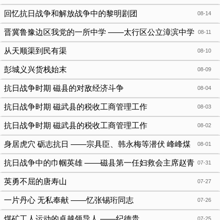
回忆抗日战争和解放战争中的黎明剧团
08-14
晋冀鲁豫边区我党的一所中学 ——太行区公立漳滨中学
08-11
从天顺渠到民有渠
08-10
彭城义兴货栈始末
08-09
抗日战争时期 磁县的对敌经济斗争
08-04
抗日战争时期 磁武县的税收工商管理工作
08-03
抗日战争时期 磁武县的税收工商管理工作
08-02
身居虎穴 砺志抗日 ——宗具臣、韩永梅等潜伏 峰峰煤
08-01
矿的抗日斗争
抗日战争中的巾帼英雄 ——磁县第一任妇救会主席赵青
07-31
英勇不屈的唐寿山
07-27
一片丹心 无私奉献 ——忆张锡珩同志
07-26
煤矿工人运动的卓越领导人 ——纪德贵
07-25