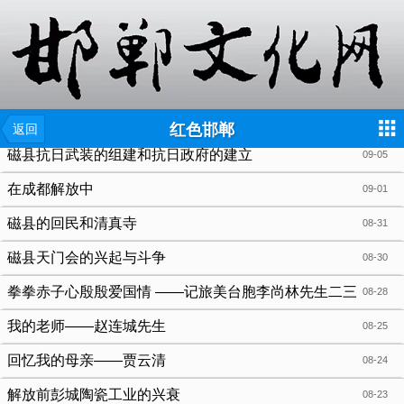
{include file="wap/menu.tpl"}
红色邯郸
返回
磁县抗日武装的组建和抗日政府的建立
09-05
在成都解放中
09-01
磁县的回民和清真寺
08-31
磁县天门会的兴起与斗争
08-30
拳拳赤子心殷殷爱国情 ——记旅美台胞李尚林先生二三
08-28
事
我的老师——赵连城先生
08-25
回忆我的母亲——贾云清
08-24
解放前彭城陶瓷工业的兴衰
08-23