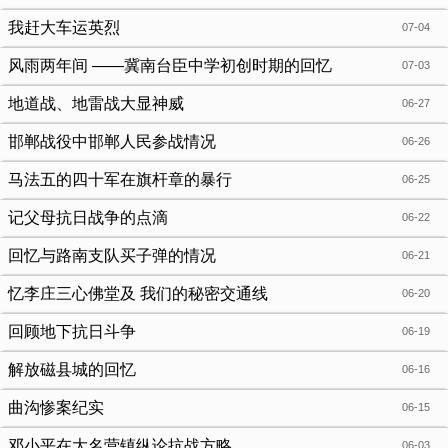
我赶大车运英烈
07-04
风雨两年间 ——冀南台臣中学初创时期的回忆
07-03
地道战、地雷战大显神威
06-27
邯郸战役中邯郸人民参战情况
06-26
马法五的四十军在旗杆章的暴行
06-25
记父母抗日战争的点滴
06-22
回忆与路南支队买子弹的情况
06-21
忆李庄三心佛堂及 我们的秘密交通线
06-20
回顾地下抗日斗争
06-19
解放磁县城的回忆
06-16
曲沟惨案纪实
06-15
邓小平在大名营镇纵论抗战方略
06-03