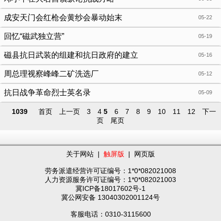
成安天门会红枪会黄纱会暴动始末
05-22
回忆“磁武独立营”
05-19
磁县抗日武装的组建和抗日政府的建立
05-16
周总理视察峰峰二矿洗选厂
05-12
抗日战争革命烈士英名录
05-09
1039
首页
上一页
3
4
5
6
7
8
9
10
11
12
下一
页
尾页
关于网站
|
触屏版
|
网页版
劳务派遣经营许可证编号：1*0*082021008
人力资源服务许可证编号：1*0*082021003
冀ICP备18017602号-1
冀公网安备 13040302001124号
客服电话：0310-3115600