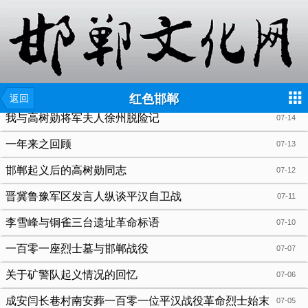
{include file="wap/menu.tpl"}
红色邯郸
返回
我与高树勋将军夫人徐州脱险记
07-14
一年来之回顾
07-13
邯郸起义后的高树勋同志
07-12
晋冀鲁豫军区发言人纵谈平汉自卫战
07-11
李雪峰与铜雀三台遗址革命标语
07-10
一百零一座烈士墓与邯郸战役
07-07
关于矿警队起义情况的回忆
07-06
成安闫长巷村南安葬一百零一位平汉战役革命烈士始末
07-05