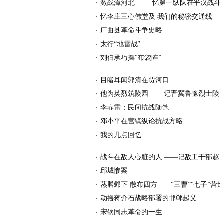
激战漳河北 —— 忆第一纵队在平汉战
忆李庄三心佛堂及 我们的秘密交通线
广曲县革命斗争史略
太行“地雷战”
刘伯承巧摆“布袋阵”
目睹耳闻郭清在贾河口
他为英烈筑陵园 ——记晋冀鲁豫烈士
李春雷：民间抗战随笔
邓小平在营镇纵论抗战方略
我的几点回忆
战斗在敌人心脏的人 ——记敌工干部赵
邱城惨案
蒸腾邺下 散布四方——“三曹”“七子”
动摇蒋介石战略部署的邯郸起义
宋钦同志革命的一生