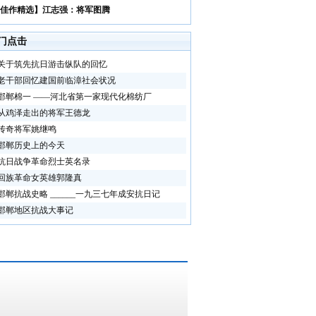
佳作精选】江志强：将军图腾
门点击
关于筑先抗日游击纵队的回忆
老干部回忆建国前临漳社会状况
邯郸棉一 ——河北省第一家现代化棉纺厂
从鸡泽走出的将军王德龙
传奇将军姚继鸣
邯郸历史上的今天
抗日战争革命烈士英名录
回族革命女英雄郭隆真
邯郸抗战史略 ______一九三七年成安抗日记
邯郸地区抗战大事记