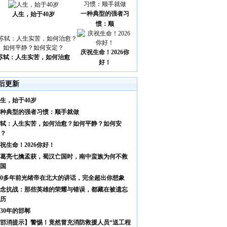
一种典型的强者习
人生，始于40岁
惯：顺
庆祝生命！2026你
苏轼：人生实苦，如何治愈
好！
后更新
生，始于40岁
种典型的强者习惯：顺手就做
轼：人生实苦，如何治愈？如何平静？如何安
？
祝生命！2026你好！
葛亮七擒孟获，蜀汉亡国时，南中蛮族为何不救
国
00多年前光绪帝在北大的讲话，完全超出你想象
念抗战：那些英雄的荣耀与错误，都藏在被遗忘
历
930年的邯郸
邯消提示】警惕！竟然冒充消防救援人员“送工程