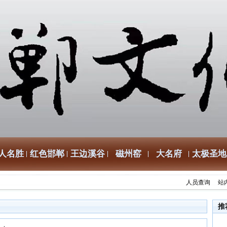
人名胜
红色邯郸
王边溪谷
磁州窑
大名府
太极圣地
人员查询
站
推