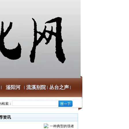
滏阳河
流溪别院
丛台之声
内检索：
荐资讯