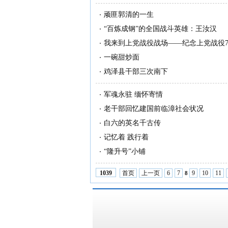
顽匪郭清的一生
“百炼成钢”的全国战斗英雄：王汝汉
我来到上党战役战场——纪念上党战役7
一碗甜炒面
鸡泽县干部三次南下
军魂永驻 缅怀寄情
老干部回忆建国前临漳社会状况
白六的英名千古传
记忆着 践行着
“隆升号”小铺
首页
上一页
6
7
9
10
11
1039
8