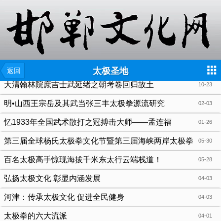
{include file="wap/menu.tpl"}
太极圣地
返回
大清翰林院庶吉士武延绪之朝考卷回归故土
10-23
明•山西王宗岳及其武当张三丰太极拳源流研究
02-03
忆1933年全国武术散打之冠搏击大师——孟连福
01-26
第三届全球杨氏太极拳文化节暨第三届海峡两岸太极拳
05-30
文化交流大会
百名太极高手惊现海拔千米东太行云端栈道！
05-28
弘扬太极文化 彰显内涵发展
04-03
河津：传承太极文化 促进全民健身
04-03
太极拳的六大流派
04-01