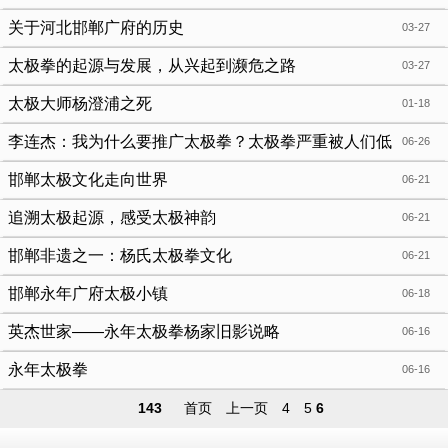
关于河北邯郸广府的历史
03-27
太极拳的起源与发展，从兴起到濒危之路
03-27
太极大师杨澄浦之死
01-18
李连杰：我为什么要推广太极拳？太极拳严重被人们低
06-26
估！
邯郸太极文化走向世界
06-21
追溯太极起源，感受太极神韵
06-21
邯郸非遗之一：杨氏太极拳文化
06-21
邯郸永年广府太极小镇
06-18
英杰世家——永年太极拳杨家旧影说略
06-16
永年太极拳
06-16
143
首页
上一页
4
5
6