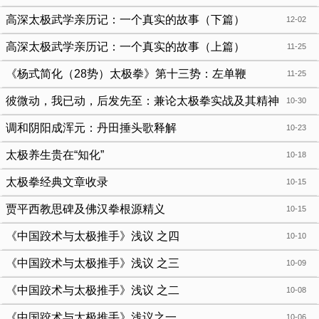
高深太极武学亲历记：一个真实的故事（下篇）
12-02
高深太极武学亲历记：一个真实的故事（上篇）
11-25
《杨式简化（28势）太极拳》第十三势：左单鞭
11-25
彼微动，我已动，后发先至：兼论太极拳实战及其精神
10-30
锈斑
调和阴阳成浑元：丹田捶头歌释解
10-23
太极养生贵在“知化”
10-18
太极拳经典文章收录
10-15
贾平西教思碑及佛汉拳根源精义
10-15
《中国跤术与太极推手》浅议 之四
10-10
《中国跤术与太极推手》浅议 之三
10-09
《中国跤术与太极推手》浅议 之二
10-08
《中国跤术与太极推手》浅议之一
10-06