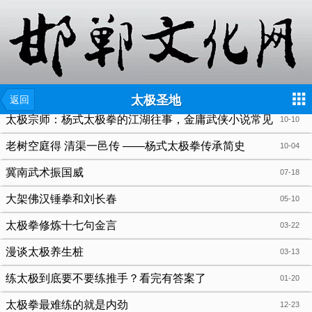
{include file="wap/menu.tpl"}
太极圣地
返回
太极宗师：杨式太极拳的江湖往事，金庸武侠小说常见
10-10
的桥段
老树空庭得 清渠一邑传 ——杨式太极拳传承简史
10-04
冀南武术振国威
07-18
大架佛汉锤拳和刘长春
05-10
太极拳修炼十七句金言
03-22
漫谈太极养生桩
03-13
练太极到底要不要练推手？看完有答案了
01-20
太极拳最难练的就是内劲
12-23