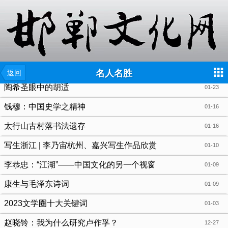
{include file="wap/menu.tpl"}
名人名胜
返回
陶希圣眼中的胡适
01-23
钱穆：中国史学之精神
01-16
太行山古村落书法遗存
01-16
写生浙江 | 李乃宙杭州、嘉兴写生作品欣赏
01-10
李恭忠：“江湖”——中国文化的另一个视窗
01-09
康生与毛泽东诗词
01-09
2023文学圈十大关键词
01-03
赵晓铃：我为什么研究卢作孚？
12-27