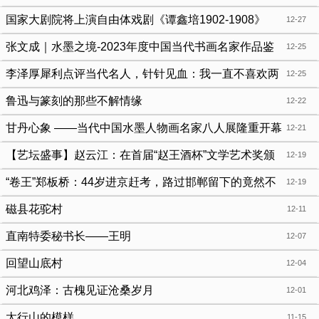
国家大剧院将上演自由体戏剧《谭鑫培1902-1908》
12-27
张文成｜水墨之境-2023年度中国当代书画名家作品鉴
12-25
赏
李泽厚犀利点评当代名人，针针见血：我一直不喜欢两
12-25
个人
鲁迅与篆刻的那些不解情缘
12-22
甘丹心象 ——当代中国水墨人物画名家八人展隆重开幕
12-21
【艺坛盛事】赵云江：在首届“赵王酒杯”文学艺术奖颁
12-19
奖典礼上的讲话
“卷王”郑板桥：44岁进京赶考，路过邯郸留下的竟然不
12-19
是画
磁县花驼村
12-11
直南特委秘书长——王明
12-07
回望山底村
12-04
河北鸡泽：古槐见证沧桑岁月
12-01
太行山的模样
11-15