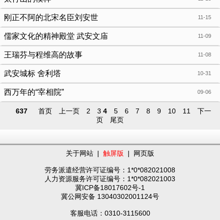
刚正不阿的北宋名臣刘安世
11-15
儒家文化的精神殿堂 武安文庙
11-09
王瑞芬与程维高的故事
11-08
武安城标 舍利塔
10-31
西万年的“宰相院”
09-06
637
首页
上一页
2
3
4
5
6
7
8
9
10
11
下一
页
尾页
关于网站
|
触屏版
|
网页版
劳务派遣经营许可证编号：1*0*082021008
人力资源服务许可证编号：1*0*082021003
冀ICP备18017602号-1
冀公网安备 13040302001124号
客服电话：0310-3115600